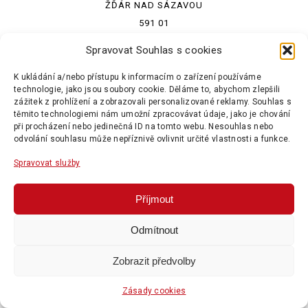
ŽĎÁR NAD SÁZAVOU
591 01
Spravovat Souhlas s cookies
K ukládání a/nebo přístupu k informacím o zařízení používáme
INFO@ENPEKA.CZ
technologie, jako jsou soubory cookie. Děláme to, abychom zlepšili
zážitek z prohlížení a zobrazovali personalizované reklamy. Souhlas s
těmito technologiemi nám umožní zpracovávat údaje, jako je chování
COPYRIGHT © ENPEKA, A.S. | ALL RIGHTS RESERVED |
při procházení nebo jedinečná ID na tomto webu. Nesouhlas nebo
odvolání souhlasu může nepříznivě ovlivnit určité vlastnosti a funkce.
WEBDESIGN © TOMEK & DINODESIGN
|
ZÁSADY COOKIES (EU)
Spravovat služby
Příjmout
Odmítnout
Zobrazit předvolby
Zásady cookies